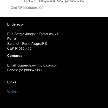
C¢d VE99060004202
Endereço
Rua Sérgio Jungblut Dieterich, 710
Pv 10
Sarandi - Porto Alegre/RS
CEP 91060-410
Contatos
Email: comercial@jrmoto.com.br
Fones: (51)3085-7383
Links
Website