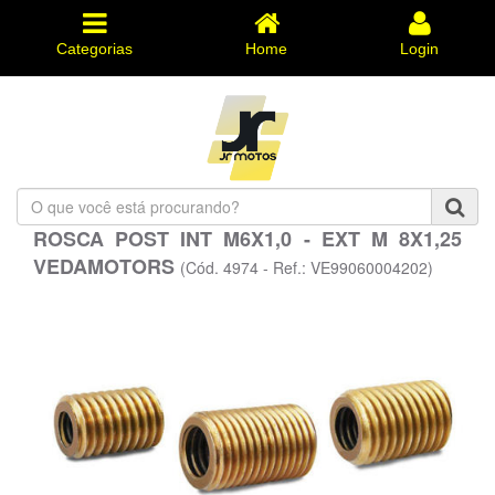
Categorias
Home
Login
O
que
ROSCA POST INT M6X1,0 - EXT M 8X1,25
você
VEDAMOTORS
está
(Cód. 4974 - Ref.: VE99060004202)
procurando?