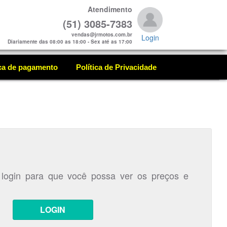
Atendimento
(51) 3085-7383
vendas@jrmotos.com.br
Login
Diariamente das 08:00 as 18:00 - Sex até as 17:00
ica de pagamento
Política de Privacidade
 login para que você possa ver os preços e
LOGIN