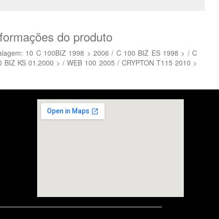
nformações do produto
agem: 10 C 100BIZ 1998 > 2006 / C 100 BIZ ES 1998 > / C
00 BIZ KS 01.2000 > / WEB 100 2005 / CRYPTON T115 2010 >
embedgooglemap.net