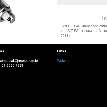
I
C¢d C6HSA Quantidade embal
100 BIZ ES 01.2003 > / C 1
2013 /
tos
Links
 comercial@jrmoto.com.br
Website
 (51)3085-7383