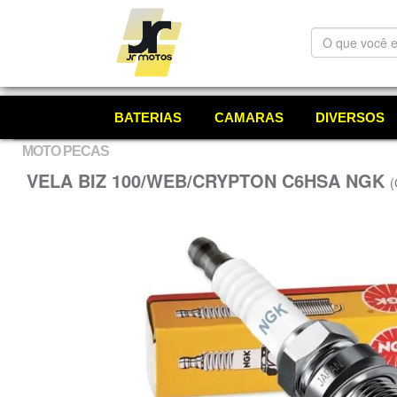
O
que
você
está
procurando?
BATERIAS
CAMARAS
DIVERSOS
MOTO PECAS
VELA BIZ 100/WEB/CRYPTON C6HSA NGK
(