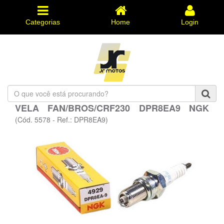
Categorias
Home
Login
O
que
VELA FAN/BROS/CRF230 DPR8EA9 NGK
você
está
(Cód. 5578 - Ref.: DPR8EA9)
procurando?