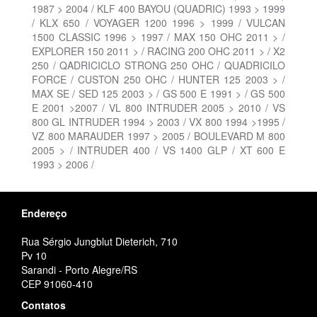
1987 > 2004 / KLF 400 BAYOU (QUADRIC) 1993 > 1999
/ KLX 650 / VOYAGER 1200 1996 > 1999 / VULCAN
1500 CLASSIC 1996 > 1997 / MAX 150 OHC 2011 > /
EXPLORER 150 2011 > / RACING 200 OHC 2011 > / X2
250 / QADRICICLO STRONG 250 OHC / QUADRICILO
FORCE / CUSTON 250 OHC / HUNTER 125 2003 > /
MAX SE / SED 125 2003 > / GS 500 E 1991 > / GS 500
E 2001 >2007 / VL 800 INTRUDER 2005 > 2010 / VS
800 GL INTRUDER 1994 > 2003 / VX 800 1994 >1995 /
VZ 800 MARAUDER 1997 > 2005 / BOULEVARD M 800
2005 > / INTRUDER 400 / VS 1400 GLP / XT 600 E
1993 > 2006 /
Endereço
Rua Sérgio Jungblut Dieterich, 710
Pv 10
Sarandi - Porto Alegre/RS
CEP 91060-410
Contatos