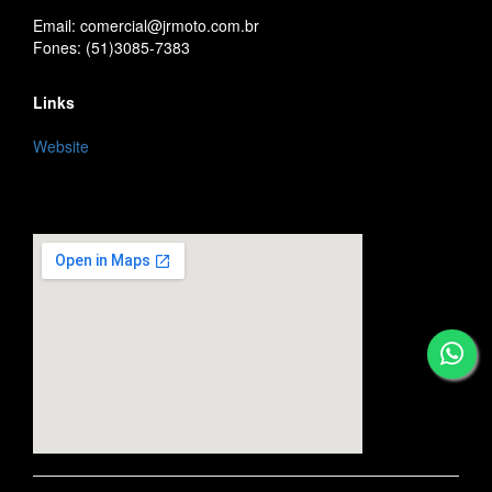
Email: comercial@jrmoto.com.br
Fones: (51)3085-7383
Links
Website
embedgooglemap.net