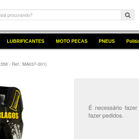
LUBRIFICANTES
MOTO PECAS
PNEUS
Polit
6358 - Ref.: MA037-001)
É necessário fazer
fazer pedidos.