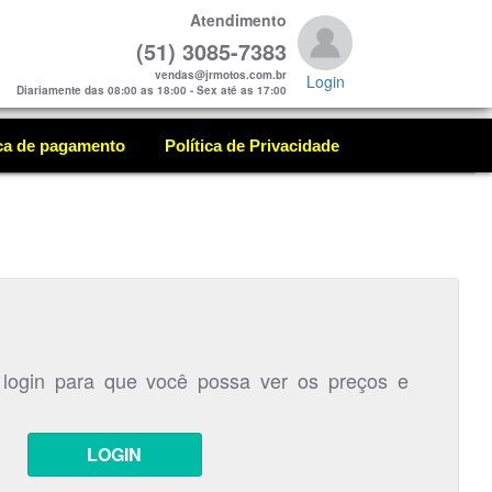
Atendimento
(51) 3085-7383
vendas@jrmotos.com.br
Login
Diariamente das 08:00 as 18:00 - Sex até as 17:00
ica de pagamento
Política de Privacidade
 login para que você possa ver os preços e
LOGIN