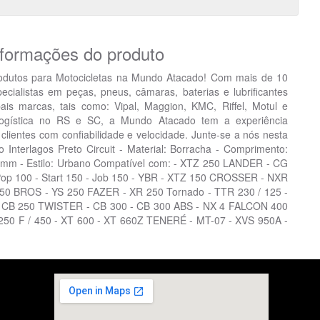
nformações do produto
odutos para Motocicletas na Mundo Atacado! Com mais de 10
ialistas em peças, pneus, câmaras, baterias e lubrificantes
pais marcas, tais como: Vipal, Maggion, KMC, Riffel, Motul e
ogística no RS e SC, a Mundo Atacado tem a experiência
clientes com confiabilidade e velocidade. Junte-se a nós nesta
o Interlagos Preto Circuit - Material: Borracha - Comprimento:
8mm - Estilo: Urbano Compatível com: - XTZ 250 LANDER - CG
- Pop 100 - Start 150 - Job 150 - YBR - XTZ 150 CROSSER - NXR
50 BROS - YS 250 FAZER - XR 250 Tornado - TTR 230 / 125 -
 CB 250 TWISTER - CB 300 - CB 300 ABS - NX 4 FALCON 400
 250 F / 450 - XT 600 - XT 660Z TENERÉ - MT-07 - XVS 950A -