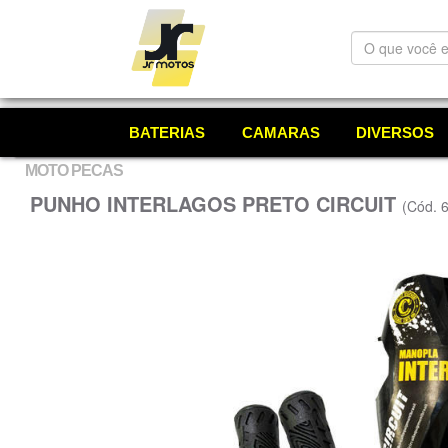
O
que
você
está
procurando?
BATERIAS
CAMARAS
DIVERSOS
MOTO PECAS
PUNHO INTERLAGOS PRETO CIRCUIT
(Cód. 