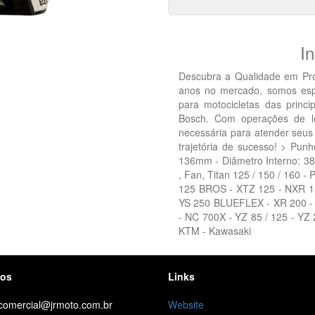
I
Descubra a Qualidade em Pr
anos no mercado, somos espec
para motocicletas das princi
Bosch. Com operações de l
necessária para atender seus 
trajetória de sucesso! > Punh
136mm - Diâmetro Interno: 3
, Fan, Titan 125 / 150 / 160 
125 BROS - XTZ 125 - NXR 1
YS 250 BLUEFLEX - XR 200 -
- NC 700X - YZ 85 / 125 - YZ
KTM - Kawasaki
tos
Links
 comercial@jrmoto.com.br
Website