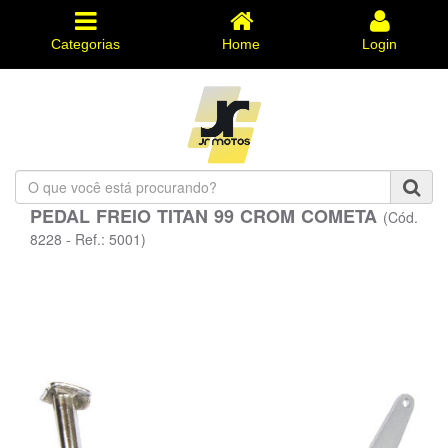
Categorias
Home
Login
O
que
PEDAL FREIO TITAN 99 CROM COMETA
(Cód.
você
está
8228 - Ref.: 5001)
procurando?