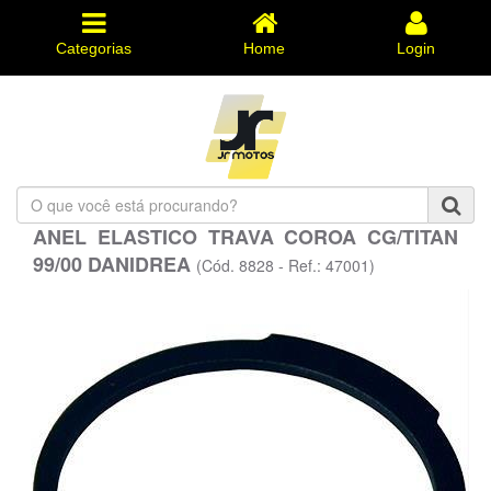
Categorias
Home
Login
O
que
ANEL ELASTICO TRAVA COROA CG/TITAN
você
99/00 DANIDREA
está
(Cód. 8828 - Ref.: 47001)
procurando?