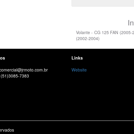
I
Volante - CG 125 FAN (2005
(2002-2004)
tos
Links
 comercial@jrmoto.com.br
Website
 (51)3085-7383
ervados