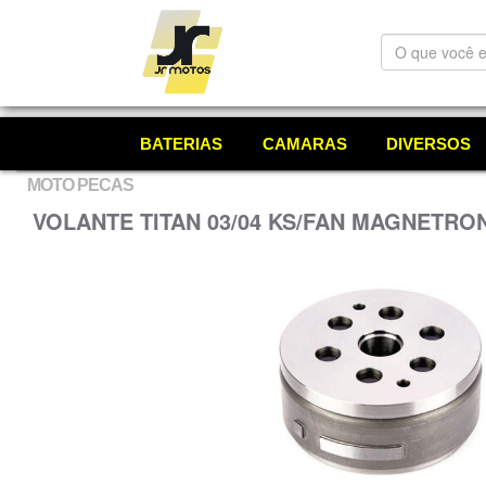
O
que
você
está
procurando?
BATERIAS
CAMARAS
DIVERSOS
MOTO PECAS
VOLANTE TITAN 03/04 KS/FAN MAGNETRO