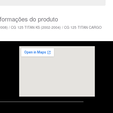
nformações do produto
-2008) / CG 125 TITAN KS (2002-2004) / CG 125 TITAN CARGO
embedgooglemap.net