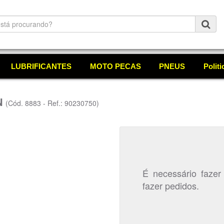
LUBRIFICANTES
MOTO PECAS
PNEUS
Polit
N
(Cód. 8883 - Ref.: 90230750)
É necessário fazer
fazer pedidos.