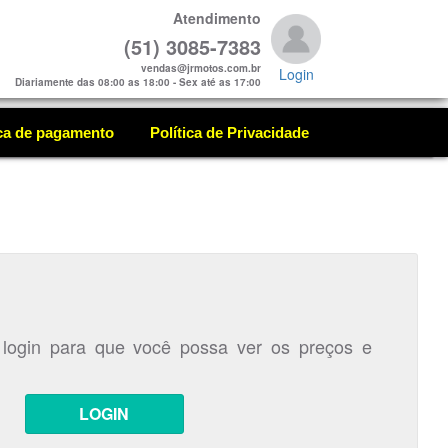
Atendimento
(51) 3085-7383
vendas@jrmotos.com.br
Login
Diariamente das 08:00 as 18:00 - Sex até as 17:00
ica de pagamento
Política de Privacidade
 login para que você possa ver os preços e
LOGIN