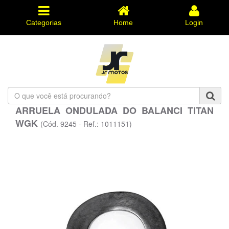
Categorias
Home
Login
O
que
ARRUELA ONDULADA DO BALANCI TITAN
você
WGK
está
(Cód. 9245 - Ref.: 1011151)
procurando?