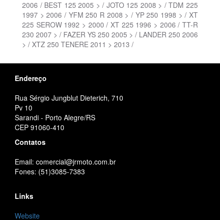
2006 / BEST 125 2005 > / JOTO 125 2008 > / TDM 225
1997 > 2006 / YFM 250 R 2008 > / YP 250 1998 > / XT
225 SEROW 1992 > 2000 / XT 225 1996 > 2006 / TT-R
230 2007 > / FAZER YS 250 2005 > / LANDER 250 2006
> / XTZ 250 TENERE 2011 > 2013 /
Endereço
Rua Sérgio Jungblut Dieterich, 710
Pv 10
Sarandi - Porto Alegre/RS
CEP 91060-410
Contatos
Email: comercial@jrmoto.com.br
Fones: (51)3085-7383
Links
Website