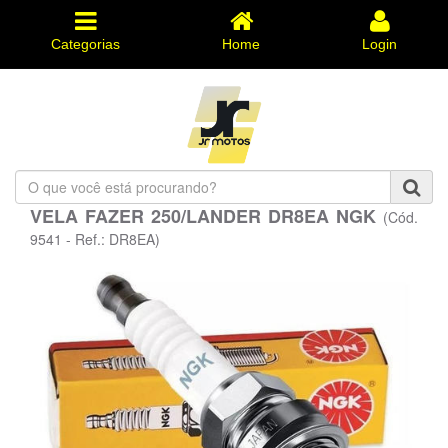
Categorias
Home
Login
O
que
VELA FAZER 250/LANDER DR8EA NGK
(Cód.
você
está
9541 - Ref.: DR8EA)
procurando?