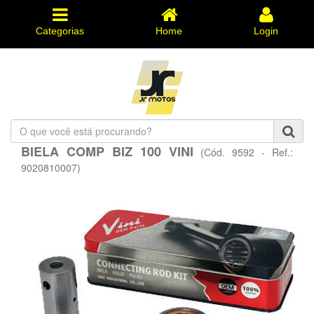
Categorias
Home
Login
O
que
BIELA COMP BIZ 100 VINI
(Cód. 9592 - Ref.:
você
está
9020810007)
procurando?