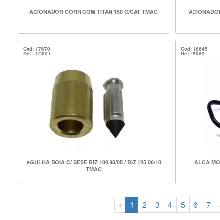
ACIONADOR CORR COM TITAN 150 C/CAT TMAC
ACIONADOR
Cód: 17670
Cód: 16645
Ref.: TC801
Ref.: 5962
AGULHA BOIA C/ SEDE BIZ 100 98/05 / BIZ 125 06/10
ALCA MO
TMAC
‹
1
2
3
4
5
6
7