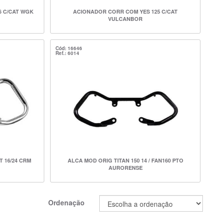
6 C/CAT WGK
ACIONADOR CORR COM YES 125 C/CAT
VULCANBOR
Cód: 16646
Ref.: 6014
T 16/24 CRM
ALCA MOD ORIG TITAN 150 14 / FAN160 PTO
AURORENSE
Ordenação