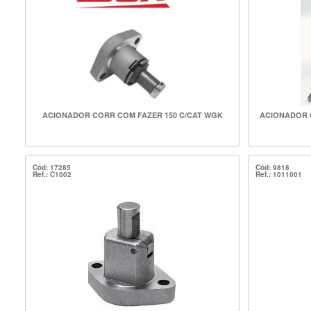
ACIONADOR CORR COM FAZER 150 C/CAT WGK
ACIONADOR C
Cód: 17285
Cód: 9818
Ref.: C1002
Ref.: 1011001