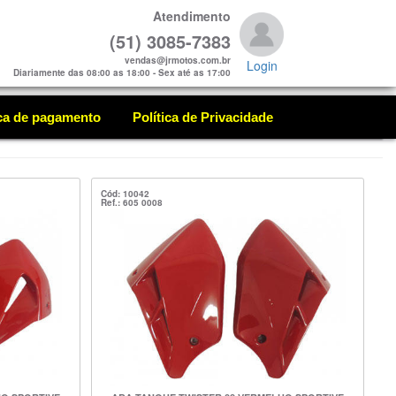
Atendimento
(51) 3085-7383
vendas@jrmotos.com.br
Login
Diariamente das 08:00 as 18:00 - Sex até as 17:00
ica de pagamento
Política de Privacidade
Cód: 10042
Ref.: 605 0008