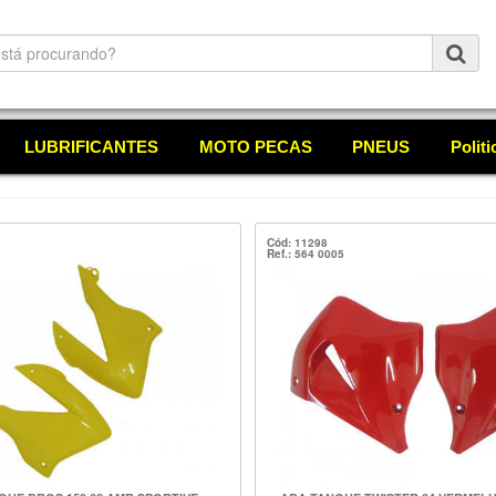
LUBRIFICANTES
MOTO PECAS
PNEUS
Polit
Cód: 11298
Ref.: 564 0005