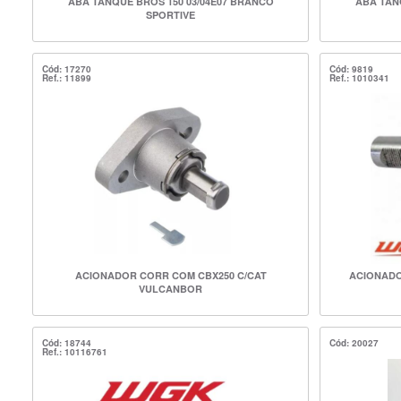
ABA TANQUE BROS 150 03/04E07 BRANCO
ABA TAN
SPORTIVE
Cód: 17270
Cód: 9819
Ref.: 11899
Ref.: 1010341
ACIONADOR CORR COM CBX250 C/CAT
ACIONADO
VULCANBOR
Cód: 18744
Cód: 20027
Ref.: 10116761