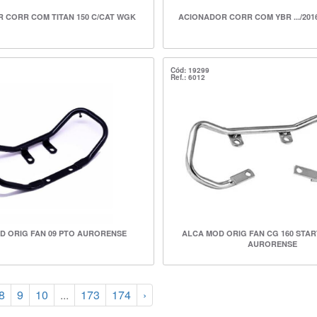
 CORR COM TITAN 150 C/CAT WGK
ACIONADOR CORR COM YBR .../201
Cód: 19299
Ref.: 6012
D ORIG FAN 09 PTO AURORENSE
ALCA MOD ORIG FAN CG 160 STAR
AURORENSE
8
9
10
...
173
174
›