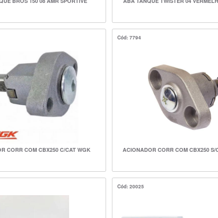
QUE BROS 150 08 AMR SPORTIVE
ABA TANQUE TWISTER 04 VERMEL
Cód: 7794
R CORR COM CBX250 C/CAT WGK
ACIONADOR CORR COM CBX250 S/
Cód: 20025