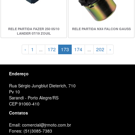
RELE PARTIDA FAZER 250 05/10
RELE PARTIDA NX4 FALCON GAUSS
LANDER 07/19 ZOUIL
‹
1
...
172
173
174
...
202
›
Endereço
Rua Sérgio Jungblut Dieterich, 710
Pv 10
Sarandi - Porto Alegre/RS
CEP 91060-410
Contatos
Email: comercial@jrmoto.com.br
Fones: (51)3085-7383