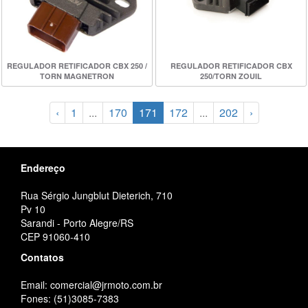
REGULADOR RETIFICADOR CBX 250 /
REGULADOR RETIFICADOR CBX
TORN MAGNETRON
250/TORN ZOUIL
‹
1
...
170
171
172
...
202
›
Endereço
Rua Sérgio Jungblut Dieterich, 710
Pv 10
Sarandi - Porto Alegre/RS
CEP 91060-410
Contatos
Email: comercial@jrmoto.com.br
Fones: (51)3085-7383