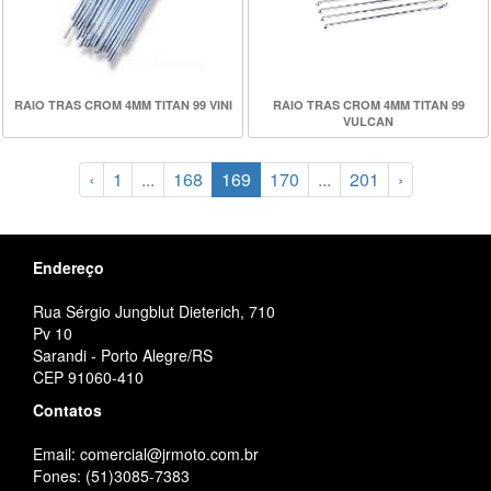
RAIO TRAS CROM 4MM TITAN 99 VINI
RAIO TRAS CROM 4MM TITAN 99
VULCAN
‹
1
...
168
169
170
...
201
›
Endereço
Rua Sérgio Jungblut Dieterich, 710
Pv 10
Sarandi - Porto Alegre/RS
CEP 91060-410
Contatos
Email: comercial@jrmoto.com.br
Fones: (51)3085-7383