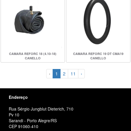
CAMARA REFORC 18 (4.10-18)
CAMARA REFORC 19 DT CMA19
CANELLO
CANELLO
‹
1
2
11
›
Endereço
Rua Sérgio Jungblut Dieterich, 710
Pv 10
Sarandi - Porto Alegre/RS
CEP 91060-410