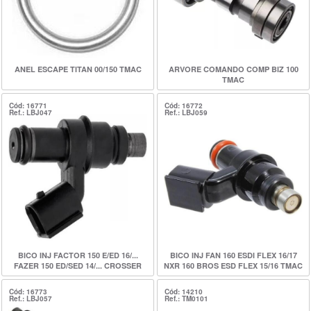
ANEL ESCAPE TITAN 00/150 TMAC
ARVORE COMANDO COMP BIZ 100
TMAC
Cód: 16771
Cód: 16772
Ref.: LBJ047
Ref.: LBJ059
BICO INJ FACTOR 150 E/ED 16/...
BICO INJ FAN 160 ESDI FLEX 16/17
FAZER 150 ED/SED 14/... CROSSER
NXR 160 BROS ESD FLEX 15/16 TMAC
E/ED 14/17 TMAC
Cód: 16773
Cód: 14210
Ref.: LBJ057
Ref.: TM0101