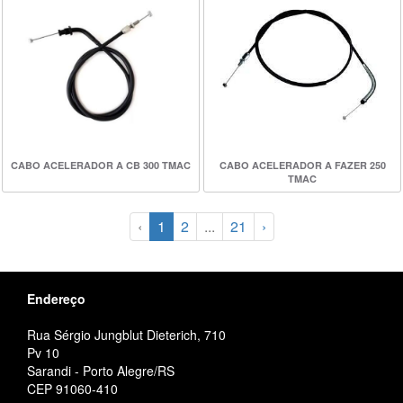
CABO ACELERADOR A CB 300 TMAC
CABO ACELERADOR A FAZER 250
TMAC
‹
1
2
...
21
›
Endereço
Rua Sérgio Jungblut Dieterich, 710
Pv 10
Sarandi - Porto Alegre/RS
CEP 91060-410