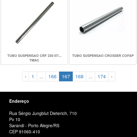
TUBO SUSPENSAO CRF 230 07/...
TUBO SUSPENSAO CROSSER COFAP
TMAC
‹
1
...
166
167
168
...
174
›
Endereço
Rua Sérgio Jungblut Dieterich, 710
Pv 10
Sarandi - Porto Alegre/RS
CEP 91060-410