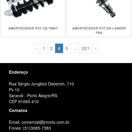
AMORTECEDOR XTZ 125 TMAC
AMORTECEDOR XTZ 250 LANDER
FNA
‹
1
3
4
5
...
201
›
Endereço
Rua Sérgio Jungblut Dieterich, 710
Pv 10
Sarandi - Porto Alegre/RS
CEP 91060-410
Contatos
Email: comercial@jrmoto.com.br
Fones: (51)3085-7383