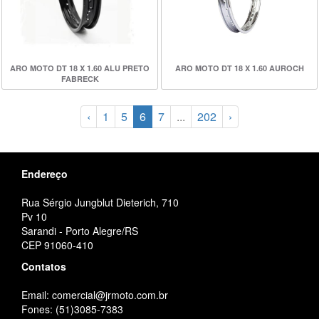
ARO MOTO DT 18 X 1.60 ALU PRETO
ARO MOTO DT 18 X 1.60 AUROCH
FABRECK
‹
1
5
6
7
...
202
›
Endereço
Rua Sérgio Jungblut Dieterich, 710
Pv 10
Sarandi - Porto Alegre/RS
CEP 91060-410
Contatos
Email: comercial@jrmoto.com.br
Fones: (51)3085-7383