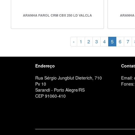
ARANHA FAROL CRM CBX 250 LD VALCLA
ARANHA 
‹
1
2
3
4
5
6
7
Endereço
Conta
Rua Sérgio Jungblut Dieterich, 710
Email:
Pv 10
Fones:
Sarandi - Porto Alegre/RS
CEP 91060-410