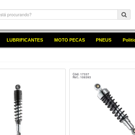
LUBRIFICANTES
MOTO PECAS
PNEUS
Polit
Cód: 17337
Ref.: 108393