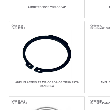
AMORTECEDOR YBR COFAP
Cód: 8828
Cód: 6632
Ref.: 47001
Ref.: S4V02100
ANEL ELASTICO TRAVA COROA CG/TITAN 99/00
ANEL 
DANIDREA
Cód: 18038
Cód: 3621
Ref.: TM1050
Ref.: VE050090