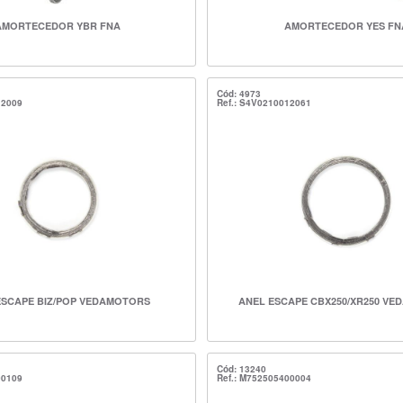
AMORTECEDOR YBR FNA
AMORTECEDOR YES FN
Cód: 4973
12009
Ref.: S4V0210012061
ESCAPE BIZ/POP VEDAMOTORS
ANEL ESCAPE CBX250/XR250 V
Cód: 13240
00109
Ref.: M752505400004