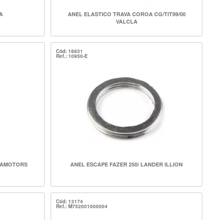
A
ANEL ELASTICO TRAVA COROA CG/TIT99/00
VALCLA
Cód: 16831
Ref.: 10950-E
EDAMOTORS
ANEL ESCAPE FAZER 250/ LANDER ILLION
Cód: 13174
Ref.: M752001000004