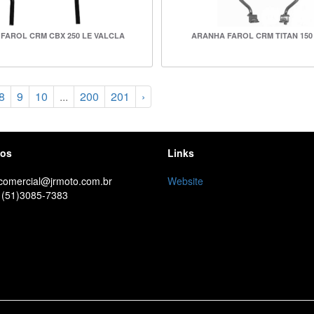
FAROL CRM CBX 250 LE VALCLA
ARANHA FAROL CRM TITAN 15
8
9
10
...
200
201
›
tos
Links
 comercial@jrmoto.com.br
Website
 (51)3085-7383