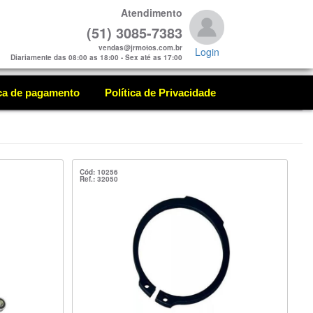
Atendimento
(51) 3085-7383
vendas@jrmotos.com.br
Login
Diariamente das 08:00 as 18:00 - Sex até as 17:00
ica de pagamento
Política de Privacidade
Cód: 10256
Ref.: 32050