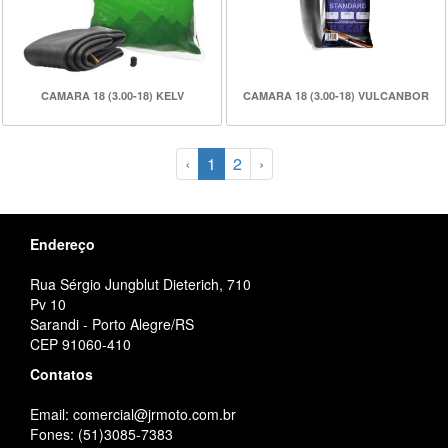
CAMARA 18 (3.00-18) KELV
CAMARA 18 (3.00-18) VULCANBOR
‹
1
2
›
Endereço
Rua Sérgio Jungblut Dieterich, 710
Pv 10
Sarandi - Porto Alegre/RS
CEP 91060-410
Contatos
Email: comercial@jrmoto.com.br
Fones: (51)3085-7383