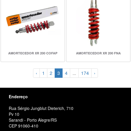
AMORTECEDOR XR 200 COFAP
AMORTECEDOR XR 200 FNA
‹
1
2
3
4
...
174
›
Endereço
Rua Sérgio Jungblut Dieterich, 710
Pv 10
Sarandi - Porto Alegre/RS
CEP 91060-410