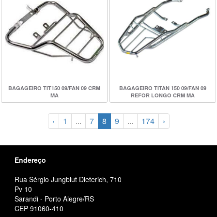
BAGAGEIRO TIT150 09/FAN 09 CRM
BAGAGEIRO TITAN 150 09/FAN 09
MA
REFOR LONGO CRM MA
‹
1
...
7
8
9
...
174
›
Endereço
Rua Sérgio Jungblut Dieterich, 710
Pv 10
Sarandi - Porto Alegre/RS
CEP 91060-410