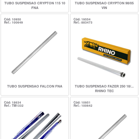
TUBO SUSPENSAO CRYPTON 115 10
TUBO SUSPENSAO CRYPTON 98/05
FNA
VIN
Cód: 10950
Cód: 19554
Ref.: 100649
Ref.: 883473
TUBO SUSPENSAO FALCON FNA
TUBO SUSPENSAO FAZER 250 18/...
RHINO TEC
Cód: 18634
Cód: 10951
Ref.: TM1332
Ref.: 100642