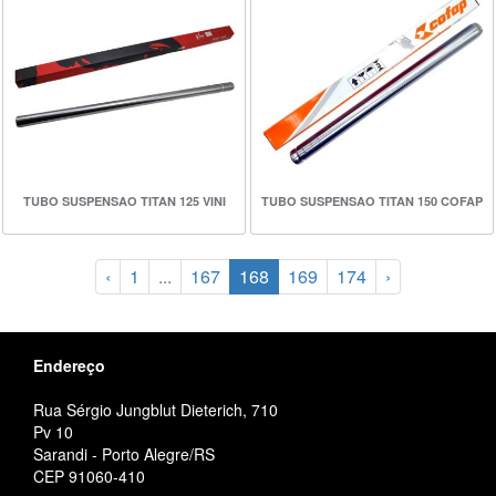
TUBO SUSPENSAO TITAN 125 VINI
TUBO SUSPENSAO TITAN 150 COFAP
‹
1
...
167
168
169
174
›
Endereço
Rua Sérgio Jungblut Dieterich, 710
Pv 10
Sarandi - Porto Alegre/RS
CEP 91060-410