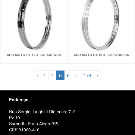
ARO MOTO DT 19 X 1.85 AUROCH
ARO MOTO DT 19 X 1.85 FABRECK
‹
1
4
5
6
...
174
›
Endereço
Rua Sérgio Jungblut Dieterich, 710
Pv 10
Sarandi - Porto Alegre/RS
CEP 91060-410